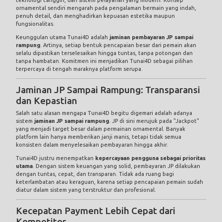
ornamental sendiri mengarah pada pengalaman bermain yang indah,
penuh detail, dan menghadirkan kepuasan estetika maupun
fungsionalitas.
Keunggulan utama Tunai4D adalah
jaminan pembayaran JP sampai
rampung
. Artinya, setiap bentuk pencapaian besar dari pemain akan
selalu dipastikan terselesaikan hingga tuntas, tanpa potongan dan
tanpa hambatan. Komitmen ini menjadikan Tunai4D sebagai pilihan
terpercaya di tengah maraknya platform serupa.
Jaminan JP Sampai Rampung: Transparansi
dan Kepastian
Salah satu alasan mengapa Tunai4D begitu digemari adalah adanya
sistem
jaminan JP sampai rampung
. JP di sini merujuk pada "Jackpot"
yang menjadi target besar dalam permainan ornamental. Banyak
platform lain hanya memberikan janji manis, tetapi tidak semua
konsisten dalam menyelesaikan pembayaran hingga akhir.
Tunai4D justru menempatkan
kepercayaan pengguna sebagai prioritas
utama
. Dengan sistem keuangan yang solid, pembayaran JP dilakukan
dengan tuntas, cepat, dan transparan. Tidak ada ruang bagi
keterlambatan atau keraguan, karena setiap pencapaian pemain sudah
diatur dalam sistem yang terstruktur dan profesional.
Kecepatan Payment Lebih Cepat dari
Kompetitor