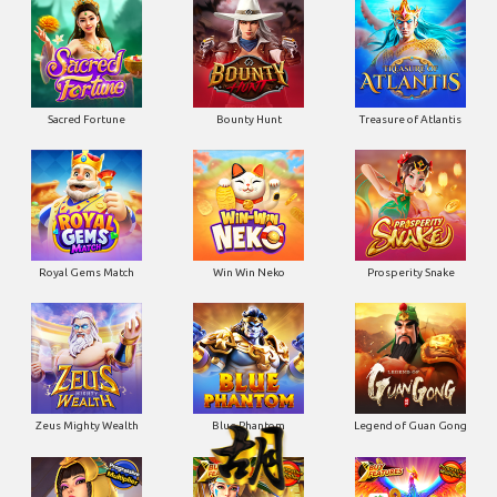
Sacred Fortune
Bounty Hunt
Treasure of Atlantis
Royal Gems Match
Win Win Neko
Prosperity Snake
Zeus Mighty Wealth
Blue Phantom
Legend of Guan Gong