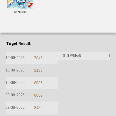
Twinkle Ice
Togel Result
TOTO WUHAN
01-01-1970